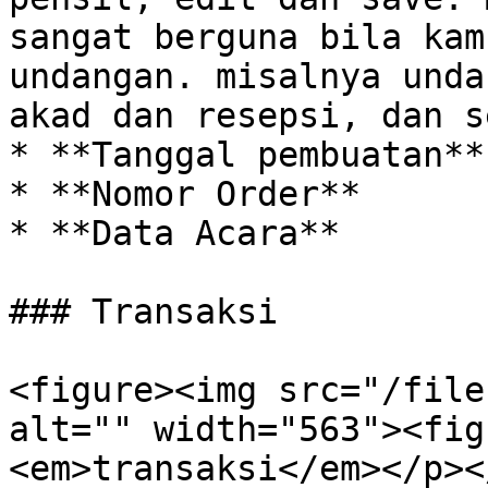
sangat berguna bila kam
undangan. misalnya unda
akad dan resepsi, dan s
* **Tanggal pembuatan**

* **Nomor Order**

* **Data Acara**

### Transaksi

<figure><img src="/file
alt="" width="563"><fig
<em>transaksi</em></p><